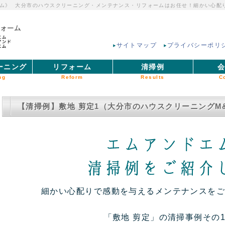
ム》
大分市のハウスクリーニング・メンテナンス・リフォームはお任せ！細かい心配
サイトマップ
プライバシーポリ
ーニング
リフォーム
清掃例
ng
Reform
Results
C
【清掃例】敷地 剪定1（大分市のハウスクリーニングM
細かい心配りで感動を与えるメンテナンスをご提
「敷地 剪定」の清掃事例その