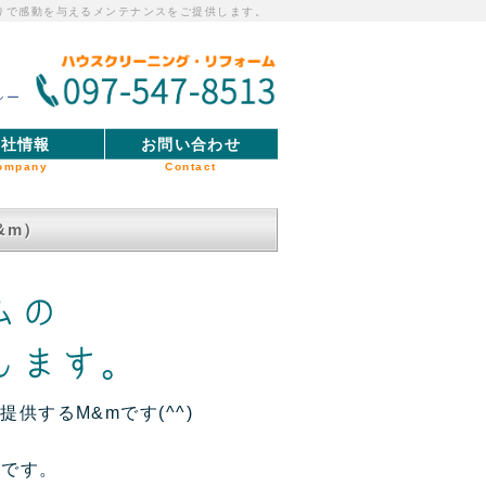
りで感動を与えるメンテナンスをご提供します。
シー
会社情報
お問い合わせ
ompany
Contact
&m）
供するM&mです(^^)
1です。